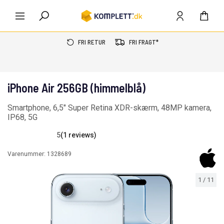
FRI RETUR
FRI FRAGT*
iPhone Air 256GB (himmelblå)
Smartphone, 6,5" Super Retina XDR-skærm, 48MP kamera,
IP68, 5G
5
(1 reviews)
Varenummer:
1328689
1
/
11