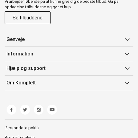
Vi arbejder løbende på at kunne give dig de bedste tilbud. Gå på
opdagelse i tilbuddene og gør et kup.
Se tilbuddene
Genveje
Min side
Information
Ordrehistorik
Salgsbetingelser
Hjælp og support
Gavekort
Mærker/producent
Kontakt os
Om Komplett
Fortrydelsesret
Kundeservice
Om os
Produkthjælp og retur
Miljøpolitik og ESG
Fejl/Mangler
Whistleblowing
Fragt og levering
Norwegian Transparency Act
Persondata politik
Brug af cookies