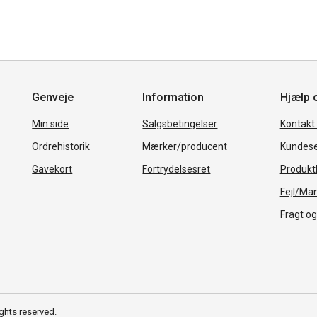
Genveje
Information
Hjælp 
Min side
Salgsbetingelser
Kontakt
Ordrehistorik
Mærker/producent
Kundese
Gavekort
Fortrydelsesret
Produkth
Fejl/Ma
Fragt og
ghts reserved.