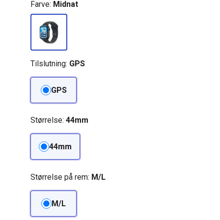
Farve:
Midnat
Tilslutning:
GPS
GPS
Størrelse:
44mm
44mm
Størrelse på rem:
M/L
M/L