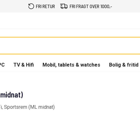
FRI RETUR
FRI FRAGT OVER 1000,-
PC
TV & Hifi
Mobil, tablets & watches
Bolig & fritid
midnat)
i, Sportsrem (ML midnat)