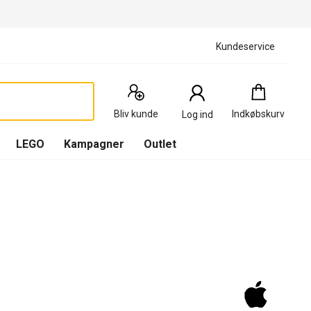
Kundeservice
Indkøbskurv
:
0
Produkter
Bliv kunde
Indkøbskurv
Log ind
(
Indkøbskurv
LEGO
Kampagner
Outlet