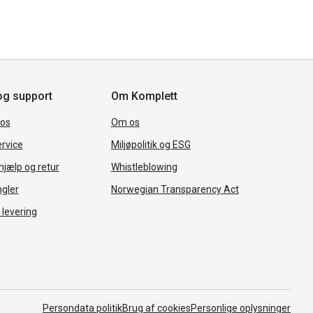
og support
Om Komplett
 os
Om os
rvice
Miljøpolitik og ESG
jælp og retur
Whistleblowing
ngler
Norwegian Transparency Act
 levering
Persondata politik
Brug af cookies
Personlige oplysninger