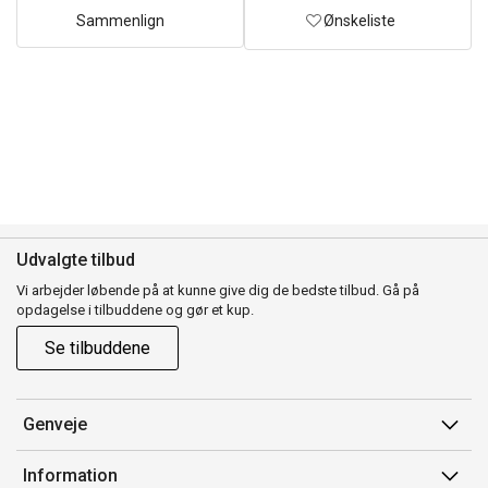
Sammenlign
Ønskeliste
Udvalgte tilbud
Vi arbejder løbende på at kunne give dig de bedste tilbud. Gå på
opdagelse i tilbuddene og gør et kup.
Se tilbuddene
Genveje
Min side
Information