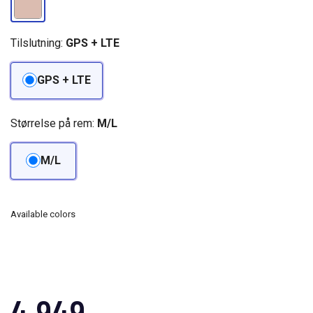
Tilslutning:
GPS + LTE
GPS + LTE
Størrelse på rem:
M/L
M/L
Available colors
4.949,-