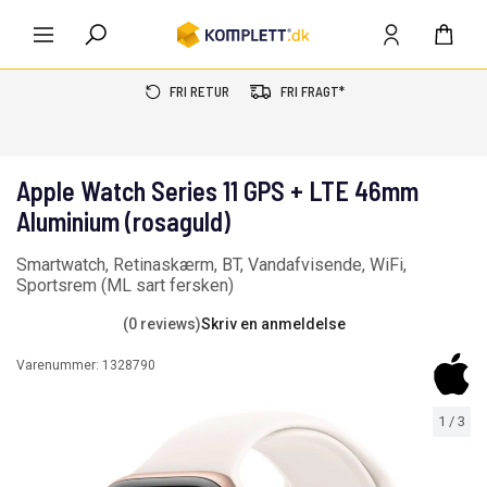
FRI RETUR
FRI FRAGT*
Apple Watch Series 11 GPS + LTE 46mm
Aluminium (rosaguld)
Smartwatch, Retinaskærm, BT, Vandafvisende, WiFi,
Sportsrem (ML sart fersken)
(0 reviews)
Skriv en anmeldelse
Varenummer:
1328790
1
/
3