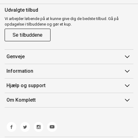
Udvalgte tilbud
Vi arbejder løbende på at kunne give dig de bedste tilbud. Gå på
opdagelse i tilbuddene og gør et kup.
Se tilbuddene
Genveje
Min side
Information
Ordrehistorik
Salgsbetingelser
Hjælp og support
Gavekort
Mærker/producent
Kontakt os
Om Komplett
Fortrydelsesret
Kundeservice
Om os
Produkthjælp og retur
Miljøpolitik og ESG
Fejl/Mangler
Whistleblowing
Fragt og levering