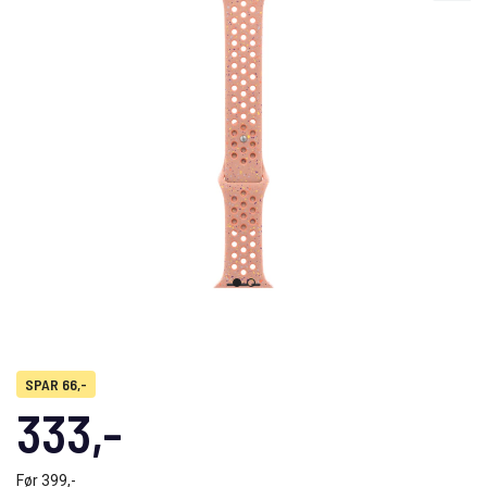
SPAR 66,-
333,-
Før
399,-