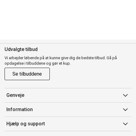
Udvalgte tilbud
Vi arbejder løbende på at kunne give dig de bedste tilbud. Gå på
opdagelse i tilbuddene og gør et kup.
Se tilbuddene
Genveje
Min side
Information
Ordrehistorik
Salgsbetingelser
Hjælp og support
Gavekort
Mærker/producent
Kontakt os