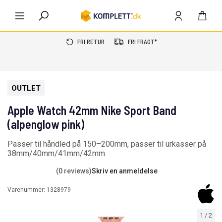
FRI RETUR
FRI FRAGT*
OUTLET
Apple Watch 42mm Nike Sport Band
(alpenglow pink)
Passer til håndled på 150–200mm, passer til urkasser på
38mm/40mm/41mm/42mm
(0 reviews)
Skriv en anmeldelse
Varenummer:
1328979
1
/
2