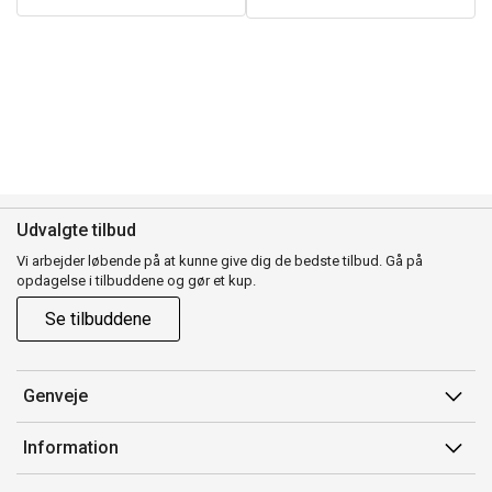
Udvalgte tilbud
Vi arbejder løbende på at kunne give dig de bedste tilbud. Gå på
opdagelse i tilbuddene og gør et kup.
Se tilbuddene
Genveje
Min side
Information
Ordrehistorik
Salgsbetingelser