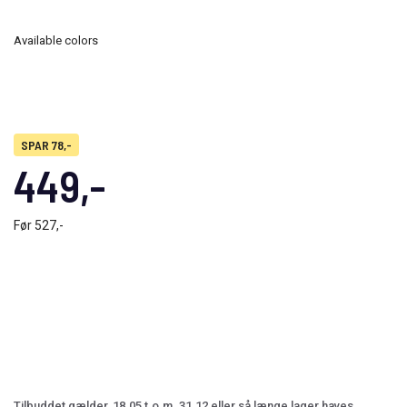
Available colors
SPAR 78,-
449,-
Før
527,-
Tilbuddet gælder, 18.05 t.o.m. 31.12 eller så længe lager haves.