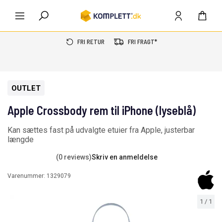
FRI RETUR
FRI FRAGT*
OUTLET
Apple Crossbody rem til iPhone (lyseblå)
Kan sættes fast på udvalgte etuier fra Apple, justerbar
længde
(0 reviews)
Skriv en anmeldelse
Varenummer:
1329079
1
/
1