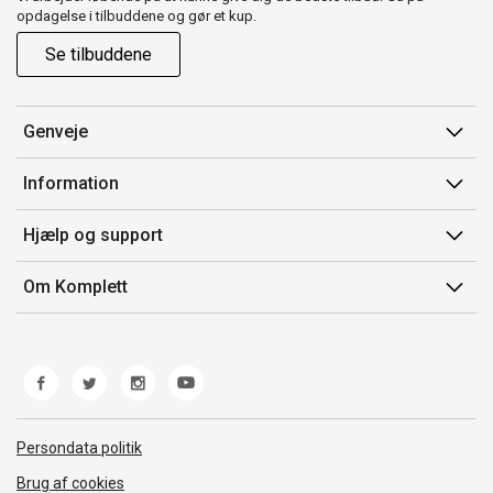
opdagelse i tilbuddene og gør et kup.
Se tilbuddene
Genveje
Min side
Information
Ordrehistorik
Salgsbetingelser
Hjælp og support
Gavekort
Mærker/producent
Kontakt os
Om Komplett
Fortrydelsesret
Kundeservice
Om os
Produkthjælp og retur
Miljøpolitik og ESG
Fejl/Mangler
Whistleblowing
Fragt og levering
Norwegian Transparency Act
Persondata politik
Brug af cookies