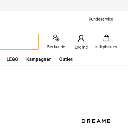
Kundeservice
Indkøbskurv
:
0
Produkter
Bliv kunde
Indkøbskurv
Log ind
(
Indkøbskurv
LEGO
Kampagner
Outlet