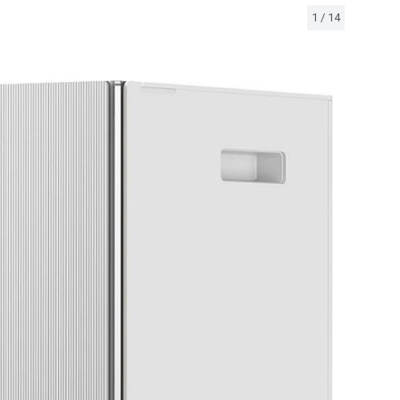
1
/
14