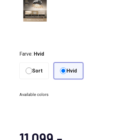
Farve:
Hvid
Sort
Hvid
Available colors
11.099,-