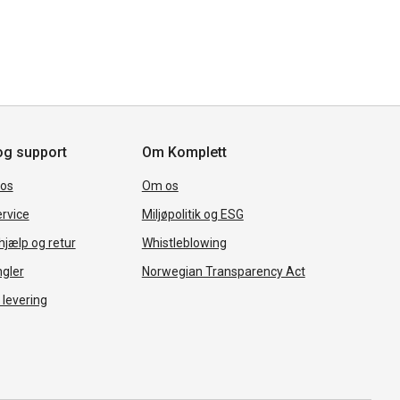
og support
Om Komplett
 os
Om os
rvice
Miljøpolitik og ESG
jælp og retur
Whistleblowing
ngler
Norwegian Transparency Act
 levering