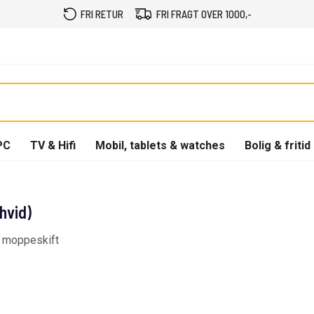
FRI RETUR
FRI FRAGT OVER 1000,-
PC
TV & Hifi
Mobil, tablets & watches
Bolig & fritid
hvid)
k moppeskift