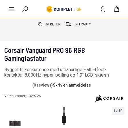
FRI RETUR
FRI FRAGT*
Corsair Vanguard PRO 96 RGB
Gamingtastatur
Bygget til konkurrence med ultrahurtige Hall Effect-
kontakter, 8.000Hz hyper-polling og 1,9" LCD-skærm
(0 reviews)
Skriv en anmeldelse
Varenummer:
1329726
1
/
10