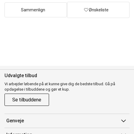
Sammenlign
Ønskeliste
Udvalgte tilbud
Vi arbejder løbende på at kunne give dig de bedste tilbud. Gå på
opdagelse i tilbuddene og gør et kup.
Se tilbuddene
Genveje
Min side