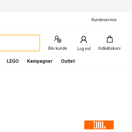
Kundeservice
Indkøbskurv
:
0
Produkter
Bliv kunde
Indkøbskurv
Log ind
(
Indkøbskurv
LEGO
Kampagner
Outlet