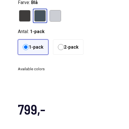
Farve:
Blå
Antal:
1-pack
1-pack
2-pack
Available colors
799,-