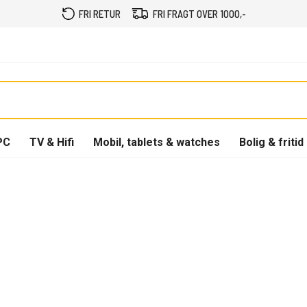
FRI RETUR
FRI FRAGT OVER 1000,-
PC
TV & Hifi
Mobil, tablets & watches
Bolig & fritid