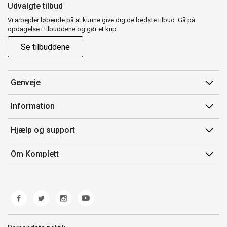
Udvalgte tilbud
Vi arbejder løbende på at kunne give dig de bedste tilbud. Gå på
opdagelse i tilbuddene og gør et kup.
Se tilbuddene
Genveje
Min side
Information
Ordrehistorik
Salgsbetingelser
Hjælp og support
Gavekort
Mærker/producent
Kontakt os
Om Komplett
Fortrydelsesret
Kundeservice
Om os
Produkthjælp og retur
Miljøpolitik og ESG
Fejl/Mangler
Whistleblowing
Fragt og levering
Norwegian Transparency Act