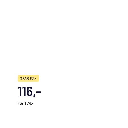
SPAR 63,-
116,-
Før
179,-