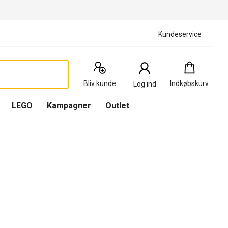
Kundeservice
Indkøbskurv
:
0
Produkter
Bliv kunde
Indkøbskurv
Log ind
(
Indkøbskurv
LEGO
Kampagner
Outlet