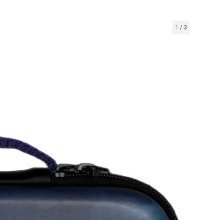
1
/
3