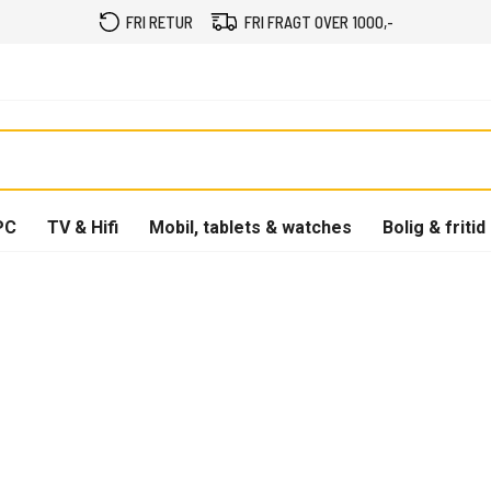
FRI RETUR
FRI FRAGT OVER 1000,-
PC
TV & Hifi
Mobil, tablets & watches
Bolig & fritid