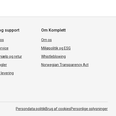
og support
Om Komplett
 os
Om os
rvice
Miljøpolitik og ESG
jælp og retur
Whistleblowing
ngler
Norwegian Transparency Act
 levering
Persondata politik
Brug af cookies
Personlige oplysninger