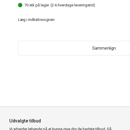
70 stk på lager. (2-6 hverdage leveringstid)
Læg i indkøbsvognen
Sammenlign
Udvalgte tilbud
Vi arbejder løbende på at kunne give dig de bedste tilbud. Gå