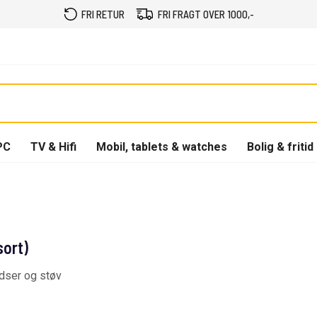
FRI RETUR
FRI FRAGT OVER 1000,-
PC
TV & Hifi
Mobil, tablets & watches
Bolig & fritid
sort)
idser og støv