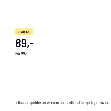
SPAR 10,-
89,-
Før
99,-
Tilbuddet gælder, 30.04 t.o.m. 31.12 eller så længe lager haves.