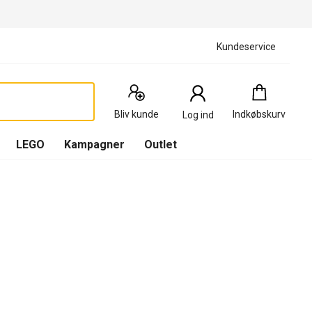
Kundeservice
Indkøbskurv
:
0
Produkter
Bliv kunde
Indkøbskurv
Log ind
(
Indkøbskurv
LEGO
Kampagner
Outlet