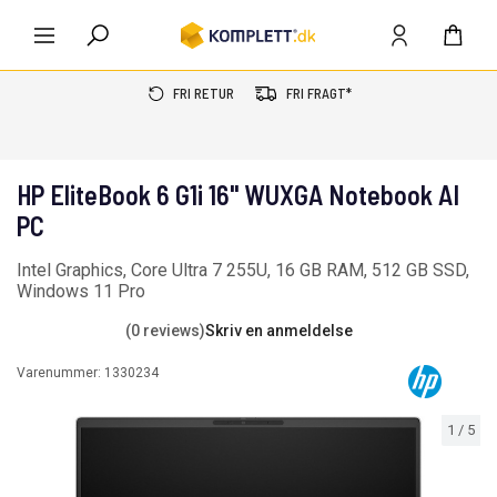
FRI RETUR
FRI FRAGT*
HP EliteBook 6 G1i 16" WUXGA Notebook AI
PC
Intel Graphics, Core Ultra 7 255U, 16 GB RAM, 512 GB SSD,
Windows 11 Pro
(0 reviews)
Skriv en anmeldelse
Varenummer:
1330234
1
/
5