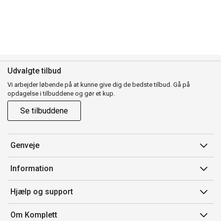
Udvalgte tilbud
Vi arbejder løbende på at kunne give dig de bedste tilbud. Gå på
opdagelse i tilbuddene og gør et kup.
Se tilbuddene
Genveje
Min side
Information
Ordrehistorik
Salgsbetingelser
Hjælp og support
Gavekort
Mærker/producent
Kontakt os
Om Komplett
Fortrydelsesret