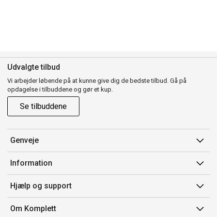
Udvalgte tilbud
Vi arbejder løbende på at kunne give dig de bedste tilbud. Gå på
opdagelse i tilbuddene og gør et kup.
Se tilbuddene
Genveje
Min side
Information
Ordrehistorik
Salgsbetingelser
Hjælp og support
Gavekort
Mærker/producent
Kontakt os
Om Komplett
Fortrydelsesret