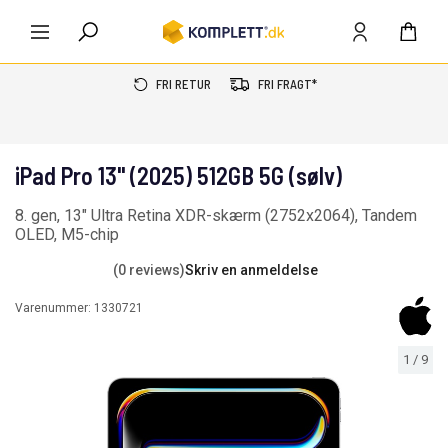
FRI RETUR
FRI FRAGT*
iPad Pro 13" (2025) 512GB 5G (sølv)
8. gen, 13" Ultra Retina XDR-skærm (2752x2064), Tandem
OLED, M5-chip
(0 reviews)
Skriv en anmeldelse
Varenummer:
1330721
1
/
9