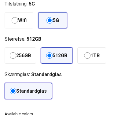
Tilslutning:
5G
Wifi
5G
Størrelse:
512GB
256GB
512GB
1TB
Skærmglas:
Standardglas
Standardglas
Available colors