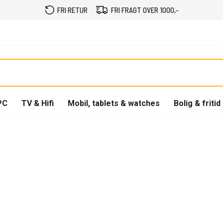
FRI RETUR
FRI FRAGT OVER 1000,-
PC
TV & Hifi
Mobil, tablets & watches
Bolig & fritid