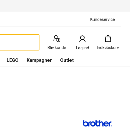
Kundeservice
Indkøbskurv
:
0
Produkter
Bliv kunde
Indkøbskurv
Log ind
(
Indkøbskurv
LEGO
Kampagner
Outlet