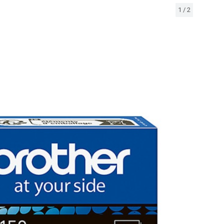
1
/
2