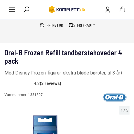
FRI RETUR
FRI FRAGT*
Oral-B Frozen Refill tandbørstehoveder 4
pack
Med Disney Frozen-figurer, ekstra bløde børster, til 3 år+
4.3
(3 reviews)
Varenummer:
1331397
1
/
5