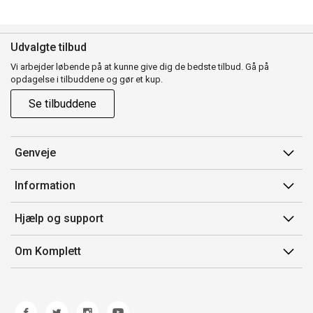
Udvalgte tilbud
Vi arbejder løbende på at kunne give dig de bedste tilbud. Gå på
opdagelse i tilbuddene og gør et kup.
Se tilbuddene
Genveje
Min side
Information
Ordrehistorik
Salgsbetingelser
Hjælp og support
Gavekort
Mærker/producent
Kontakt os
Om Komplett
Fortrydelsesret
Kundeservice
Om os
Produkthjælp og retur
Miljøpolitik og ESG
Fejl/Mangler