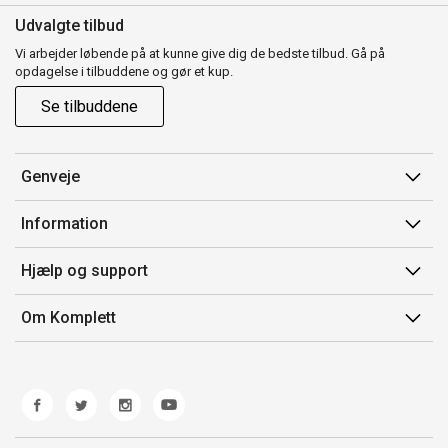
Udvalgte tilbud
Vi arbejder løbende på at kunne give dig de bedste tilbud. Gå på
opdagelse i tilbuddene og gør et kup.
Se tilbuddene
Genveje
Min side
Information
Ordrehistorik
Salgsbetingelser
Hjælp og support
Gavekort
Mærker/producent
Kontakt os
Om Komplett
Fortrydelsesret
Kundeservice
Om os
Produkthjælp og retur
Miljøpolitik og ESG
Fejl/Mangler
Whistleblowing
Fragt og levering