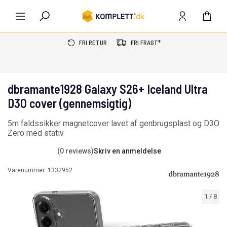
FRI RETUR
FRI FRAGT*
dbramante1928 Galaxy S26+ Iceland Ultra
D3O cover (gennemsigtig)
5m faldssikker magnetcover lavet af genbrugsplast og D3O
Zero med stativ
(0 reviews)
Skriv en anmeldelse
Varenummer:
1332952
1
/
8