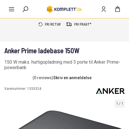
FRI RETUR
FRI FRAGT*
Anker Prime ladebase 150W
150 W maks. hurtigopladning med 3 porte til Anker Prime-
powerbank
(0 reviews)
Skriv en anmeldelse
Varenummer:
1333324
1
/
1