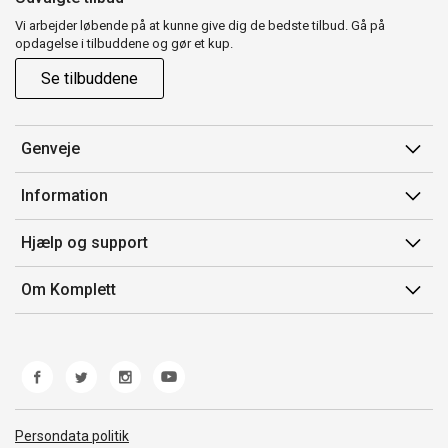
Vi arbejder løbende på at kunne give dig de bedste tilbud. Gå på
opdagelse i tilbuddene og gør et kup.
Se tilbuddene
Genveje
Min side
Information
Ordrehistorik
Salgsbetingelser
Hjælp og support
Gavekort
Mærker/producent
Kontakt os
Om Komplett
Fortrydelsesret
Kundeservice
Om os
Produkthjælp og retur
Miljøpolitik og ESG
Fejl/Mangler
Whistleblowing
Fragt og levering
Norwegian Transparency Act
Persondata politik