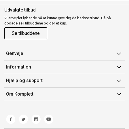
Udvalgte tilbud
Vi arbejder løbende på at kunne give dig de bedste tilbud. Gå på
opdagelse i tilbuddene og gør et kup.
Se tilbuddene
Genveje
Min side
Information
Ordrehistorik
Salgsbetingelser
Hjælp og support
Gavekort
Mærker/producent
Kontakt os
Om Komplett
Fortrydelsesret
Kundeservice
Om os
Produkthjælp og retur
Miljøpolitik og ESG
Fejl/Mangler
Whistleblowing
Fragt og levering