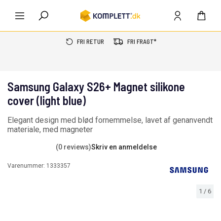
FRI RETUR
FRI FRAGT*
Samsung Galaxy S26+ Magnet silikone
cover (light blue)
Elegant design med blød fornemmelse, lavet af genanvendt
materiale, med magneter
(0 reviews)
Skriv en anmeldelse
Varenummer:
1333357
1
/
6