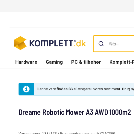
Hardware
Gaming
PC & tilbehør
Komplett-
Denne vare findes ikke længere i vores sortiment. Brug 
Dreame Robotic Mower A3 AWD 1000m2
Varenummer:
1334173
/ Producentens varenr:
MXXA7300