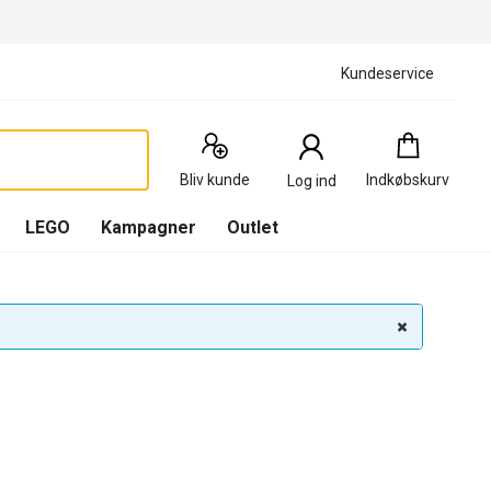
Kundeservice
Indkøbskurv
:
0
Produkter
Bliv kunde
Indkøbskurv
Log ind
(
Indkøbskurv
LEGO
Kampagner
Outlet