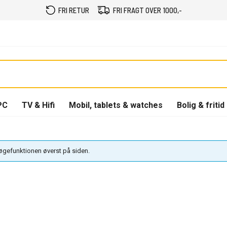
FRI RETUR
FRI FRAGT OVER 1000,-
PC
TV & Hifi
Mobil, tablets & watches
Bolig & fritid
søgefunktionen øverst på siden.