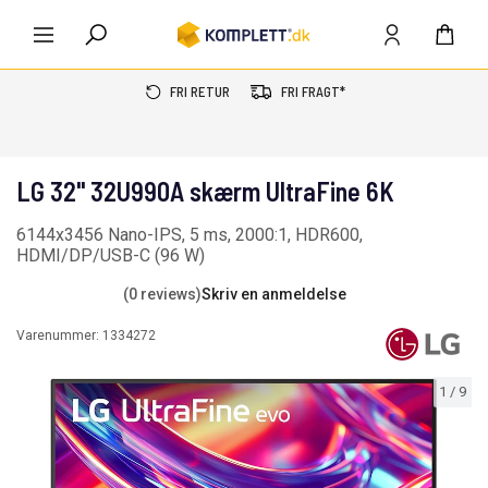
FRI RETUR
FRI FRAGT*
LG 32" 32U990A skærm UltraFine 6K
6144x3456 Nano-IPS, 5 ms, 2000:1, HDR600,
HDMI/DP/USB-C (96 W)
(0 reviews)
Skriv en anmeldelse
Varenummer:
1334272
1
/
9