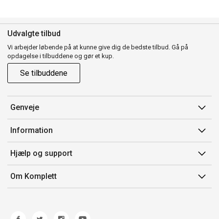
Udvalgte tilbud
Vi arbejder løbende på at kunne give dig de bedste tilbud. Gå på
opdagelse i tilbuddene og gør et kup.
Se tilbuddene
Genveje
Min side
Information
Ordrehistorik
Salgsbetingelser
Hjælp og support
Gavekort
Mærker/producent
Kontakt os
Om Komplett
Fortrydelsesret
Kundeservice
Om os
Produkthjælp og retur
Miljøpolitik og ESG