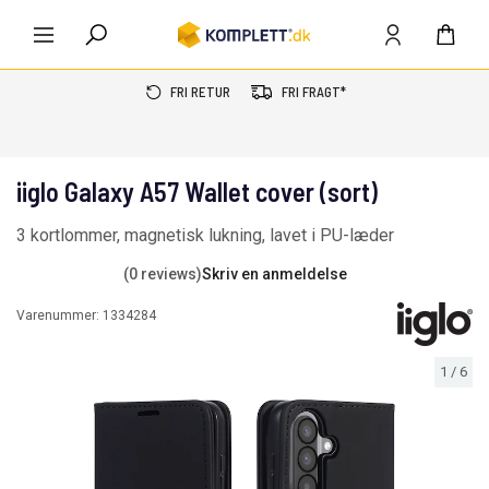
FRI RETUR
FRI FRAGT*
iiglo Galaxy A57 Wallet cover (sort)
3 kortlommer, magnetisk lukning, lavet i PU-læder
(0 reviews)
Skriv en anmeldelse
Varenummer:
1334284
1
/
6