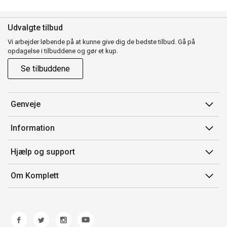
Udvalgte tilbud
Vi arbejder løbende på at kunne give dig de bedste tilbud. Gå på
opdagelse i tilbuddene og gør et kup.
Se tilbuddene
Genveje
Min side
Information
Ordrehistorik
Salgsbetingelser
Hjælp og support
Gavekort
Mærker/producent
Kontakt os
Om Komplett
Fortrydelsesret
Kundeservice
Om os
Produkthjælp og retur
Miljøpolitik og ESG
Fejl/Mangler