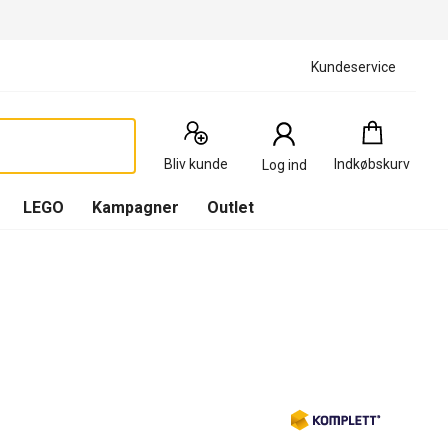
Kundeservice
Indkøbskurv
:
0
Produkter
Bliv kunde
Indkøbskurv
Log ind
(
Indkøbskurv
LEGO
Kampagner
Outlet