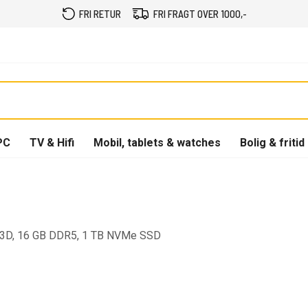
FRI RETUR
FRI FRAGT OVER 1000,-
PC
TV & Hifi
Mobil, tablets & watches
Bolig & fritid
X3D, 16 GB DDR5, 1 TB NVMe SSD