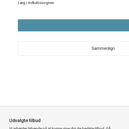
Læg i indkøbsvognen
Sammenlign
Udvalgte tilbud
Vi arbejder løbende på at kunne give dig de bedste tilbud. Gå