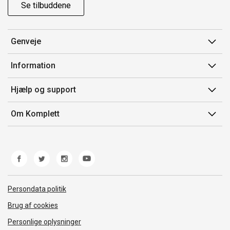
Se tilbuddene
Genveje
Min side
Information
Ordrehistorik
Salgsbetingelser
Hjælp og support
Gavekort
Mærker/producent
Kontakt os
Om Komplett
Fortrydelsesret
Kundeservice
Om os
Produkthjælp og retur
Miljøpolitik og ESG
Fejl/Mangler
Whistleblowing
Fragt og levering
Norwegian Transparency Act
Persondata politik
Brug af cookies
Personlige oplysninger