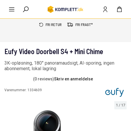
FRI RETUR
FRI FRAGT*
Eufy Video Doorbell S4 + Mini Chime
3K-opløsning, 180° panoramaudsigt, AI-sporing, ingen
abonnement, lokal lagring
(0 reviews)
Skriv en anmeldelse
Varenummer:
1334609
1
/
17