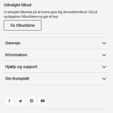
Udvalgte tilbud
Vi arbejder løbende på at kunne give dig de bedste tilbud. Gå på
opdagelse i tilbuddene og gør et kup.
Se tilbuddene
Genveje
Min side
Information
Ordrehistorik
Salgsbetingelser
Hjælp og support
Gavekort
Mærker/producent
Kontakt os
Om Komplett
Fortrydelsesret
Kundeservice
Om os
Produkthjælp og retur
Miljøpolitik og ESG
Fejl/Mangler
Whistleblowing
Fragt og levering
Norwegian Transparency Act