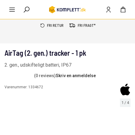
FRI RETUR
FRI FRAGT*
AirTag (2. gen.) tracker - 1 pk
2. gen., udskifteligt batteri, IP67
(0 reviews)
Skriv en anmeldelse
Varenummer:
1334672
1
/
4