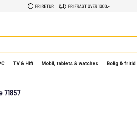
FRI RETUR
FRI FRAGT OVER 1000,-
PC
TV & Hifi
Mobil, tablets & watches
Bolig & fritid
e 71857