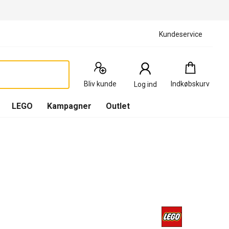
Kundeservice
Indkøbskurv
:
0
Produkter
Bliv kunde
Indkøbskurv
Log ind
(
Indkøbskurv
LEGO
Kampagner
Outlet