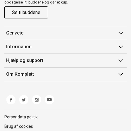
opdagelse i tilbuddene og gør et kup.
Se tilbuddene
Genveje
Min side
Information
Ordrehistorik
Salgsbetingelser
Hjælp og support
Gavekort
Mærker/producent
Kontakt os
Om Komplett
Fortrydelsesret
Kundeservice
Om os
Produkthjælp og retur
Miljøpolitik og ESG
Fejl/Mangler
Whistleblowing
Fragt og levering
Norwegian Transparency Act
Persondata politik
Brug af cookies