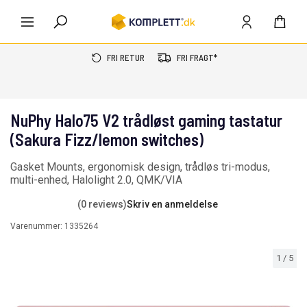
FRI RETUR
FRI FRAGT*
NuPhy Halo75 V2 trådløst gaming tastatur
(Sakura Fizz/lemon switches)
Gasket Mounts, ergonomisk design, trådløs tri-modus,
multi-enhed, Halolight 2.0, QMK/VIA
(0 reviews)
Skriv en anmeldelse
Varenummer:
1335264
1
/
5