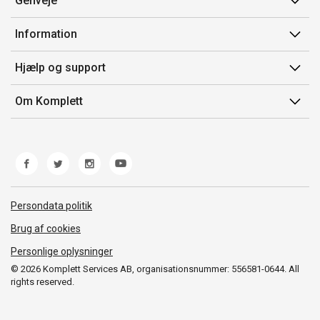
Genveje
Min side
Information
Ordrehistorik
Salgsbetingelser
Hjælp og support
Gavekort
Mærker/producent
Kontakt os
Om Komplett
Fortrydelsesret
Kundeservice
Om os
Produkthjælp og retur
Miljøpolitik og ESG
Fejl/Mangler
Whistleblowing
Fragt og levering
Norwegian Transparency Act
Persondata politik
Brug af cookies
Personlige oplysninger
© 2026 Komplett Services AB, organisationsnummer: 556581-0644. All
rights reserved.