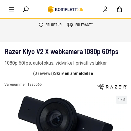
FRI RETUR
FRI FRAGT*
Razer Kiyo V2 X webkamera 1080p 60fps
1080p 60fps, autofokus, vidvinkel, privatlivslukker
(0 reviews)
Skriv en anmeldelse
Varenummer:
1335565
1
/
5