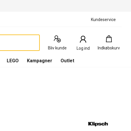
Kundeservice
Indkøbskurv
:
0
Produkter
Bliv kunde
Indkøbskurv
Log ind
(
Indkøbskurv
LEGO
Kampagner
Outlet