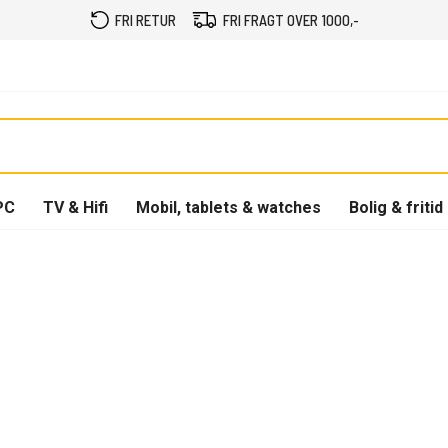
FRI RETUR
FRI FRAGT OVER 1000,-
PC
TV & Hifi
Mobil, tablets & watches
Bolig & fritid