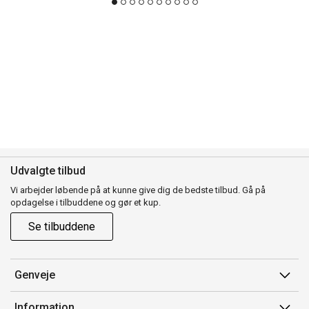
Udvalgte tilbud
Vi arbejder løbende på at kunne give dig de bedste tilbud. Gå på
opdagelse i tilbuddene og gør et kup.
Se tilbuddene
Genveje
Min side
Information