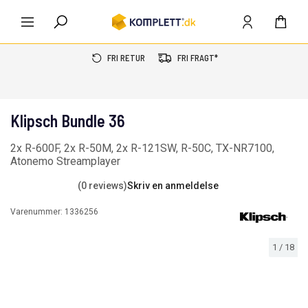
FRI RETUR
FRI FRAGT*
Klipsch Bundle 36
2x R-600F, 2x R-50M, 2x R-121SW, R-50C, TX-NR7100,
Atonemo Streamplayer
(0 reviews)
Skriv en anmeldelse
Varenummer:
1336256
1
/
18