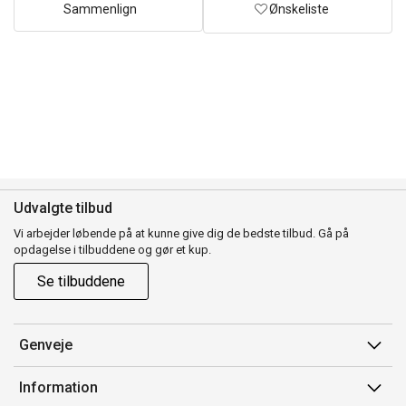
Sammenlign
Ønskeliste
Udvalgte tilbud
Vi arbejder løbende på at kunne give dig de bedste tilbud. Gå på
opdagelse i tilbuddene og gør et kup.
Se tilbuddene
Genveje
Min side
Information