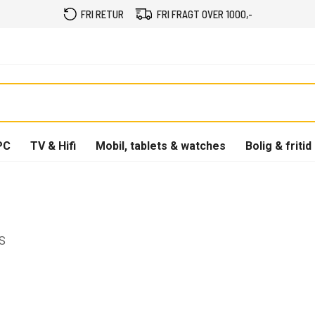
FRI RETUR
FRI FRAGT OVER 1000,-
PC
TV & Hifi
Mobil, tablets & watches
Bolig & fritid
OS