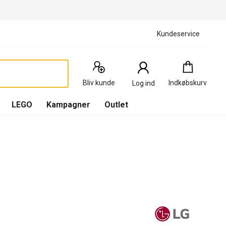
Kundeservice
Indkøbskurv
:
0
Produkter
Bliv kunde
Indkøbskurv
Log ind
(
Indkøbskurv
LEGO
Kampagner
Outlet