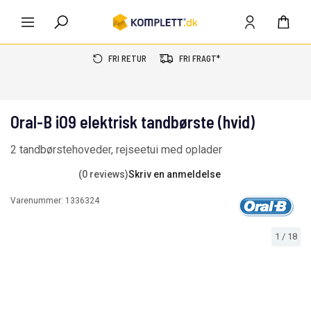
FRI RETUR
FRI FRAGT*
Oral-B iO9 elektrisk tandbørste (hvid)
2 tandbørstehoveder, rejseetui med oplader
(0 reviews)
Skriv en anmeldelse
Varenummer:
1336324
1
/
18