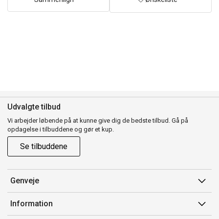
Udvalgte tilbud
Vi arbejder løbende på at kunne give dig de bedste tilbud. Gå på
opdagelse i tilbuddene og gør et kup.
Se tilbuddene
Genveje
Min side
Information
Ordrehistorik