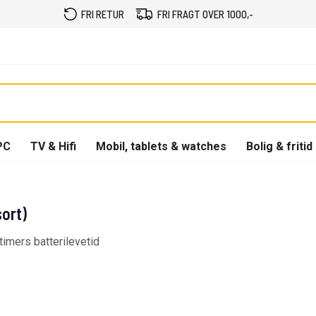
FRI RETUR
FRI FRAGT OVER 1000,-
PC
TV & Hifi
Mobil, tablets & watches
Bolig & fritid
ort)
imers batterilevetid