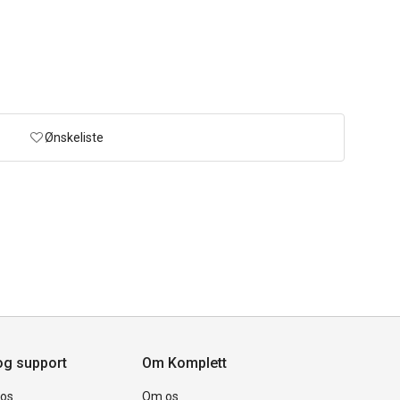
Ønskeliste
og support
Om Komplett
 os
Om os