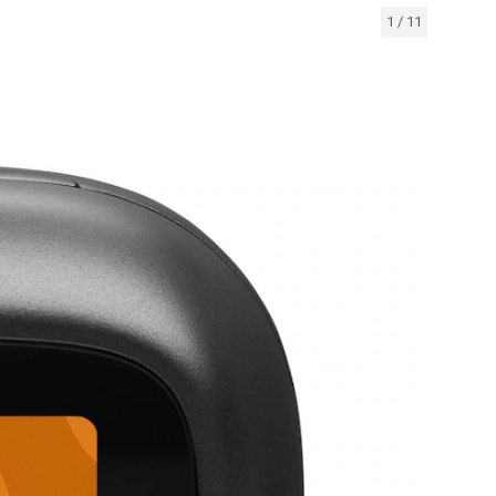
1
/
11