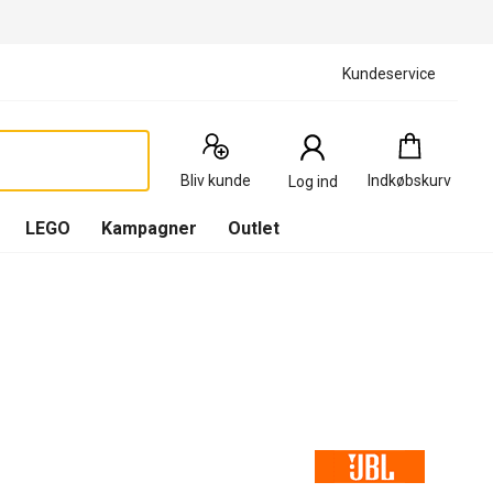
Kundeservice
Indkøbskurv
:
0
Produkter
Bliv kunde
Indkøbskurv
Log ind
(
Indkøbskurv
LEGO
Kampagner
Outlet