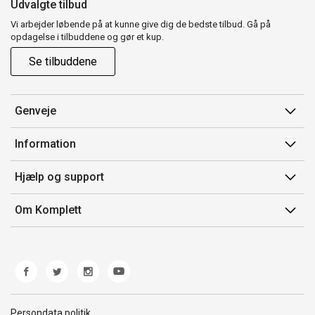
Udvalgte tilbud
Vi arbejder løbende på at kunne give dig de bedste tilbud. Gå på
opdagelse i tilbuddene og gør et kup.
Se tilbuddene
Genveje
Min side
Information
Ordrehistorik
Salgsbetingelser
Hjælp og support
Gavekort
Mærker/producent
Kontakt os
Om Komplett
Fortrydelsesret
Kundeservice
Om os
Produkthjælp og retur
Miljøpolitik og ESG
Fejl/Mangler
Whistleblowing
Fragt og levering
Norwegian Transparency Act
Persondata politik