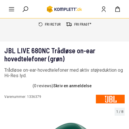
FRI RETUR
FRI FRAGT*
JBL LIVE 680NC Trådløse on-ear
hovedtelefoner (grøn)
Trådløse on-ear-hovedtelefoner med aktiv støjreduktion og
Hi-Res lyd.
(0 reviews)
Skriv en anmeldelse
Varenummer:
1336379
1
/
8