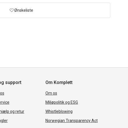
Ønskeliste
og support
Om Komplett
 os
Om os
rvice
Miljøpolitik og ESG
jælp og retur
Whistleblowing
ngler
Norwegian Transparency Act