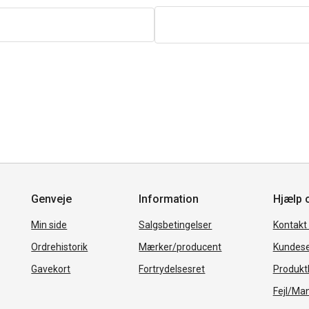
Genveje
Information
Hjælp 
Min side
Salgsbetingelser
Kontakt
Ordrehistorik
Mærker/producent
Kundese
Gavekort
Fortrydelsesret
Produkth
Fejl/Ma