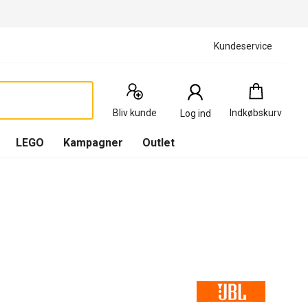
Kundeservice
Indkøbskurv
:
0
Produkter
Bliv kunde
Indkøbskurv
Log ind
(
Indkøbskurv
LEGO
Kampagner
Outlet