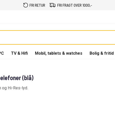
FRI RETUR
FRI FRAGT OVER 1000,-
PC
TV & Hifi
Mobil, tablets & watches
Bolig & fritid
lefoner (blå)
n og Hi-Res-lyd.