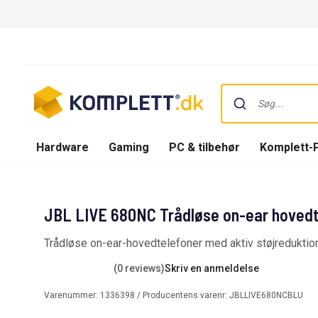
Hardware
Gaming
PC & tilbehør
Komplett-
JBL LIVE 680NC Trådløse on-ear hovedte
Trådløse on-ear-hovedtelefoner med aktiv støjreduktio
(0 reviews)
Skriv en anmeldelse
Varenummer:
1336398
/ Producentens varenr:
JBLLIVE680NCBLU