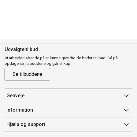
Udvalgte tilbud
Vi arbejder løbende på at kunne give dig de bedste tilbud. Gå på
opdagelse i tilbuddene og gør et kup.
Se tilbuddene
Genveje
Min side
Information
Ordrehistorik
Salgsbetingelser
Hjælp og support
Gavekort
Mærker/producent
Kontakt os