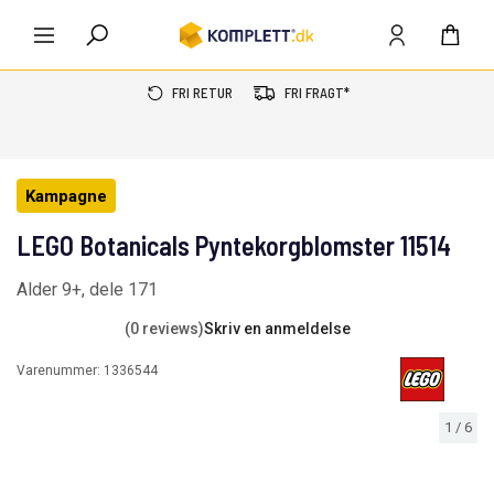
FRI RETUR
FRI FRAGT*
Kampagne
LEGO Botanicals Pyntekorgblomster 11514
Alder 9+, dele 171
(0 reviews)
Skriv en anmeldelse
Varenummer:
1336544
1
/
6