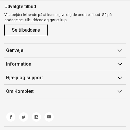
Udvalgte tilbud
Vi arbejder løbende på at kunne give dig de bedste tilbud. Gå på
opdagelse i tilbuddene og gør et kup.
Se tilbuddene
Genveje
Min side
Information
Ordrehistorik
Salgsbetingelser
Hjælp og support
Gavekort
Mærker/producent
Kontakt os
Om Komplett
Fortrydelsesret
Kundeservice
Om os
Produkthjælp og retur
Miljøpolitik og ESG
Fejl/Mangler
Whistleblowing
Fragt og levering