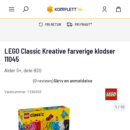
FRI RETUR
FRI FRAGT*
LEGO Classic Kreative farverige klodser
11045
Alder 5+, dele 820
(0 reviews)
Skriv en anmeldelse
Varenummer:
1336555
1
/
10