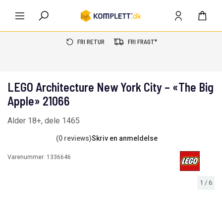
FRI RETUR
FRI FRAGT*
LEGO Architecture New York City – «The Big
Apple» 21066
Alder 18+, dele 1465
(0 reviews)
Skriv en anmeldelse
Varenummer:
1336646
1
/
6