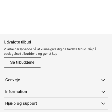
Udvalgte tilbud
Vi arbejder løbende på at kunne give dig de bedste tilbud. Gå på
opdagelse i tilbuddene og gør et kup.
Se tilbuddene
Genveje
Min side
Information
Ordrehistorik
Salgsbetingelser
Hjælp og support
Gavekort
Mærker/producent