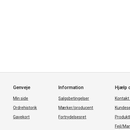
Genveje
Information
Hjælp 
Min side
Salgsbetingelser
Kontakt
Ordrehistorik
Mærker/producent
Kundese
Gavekort
Fortrydelsesret
Produkth
Fejl/Ma