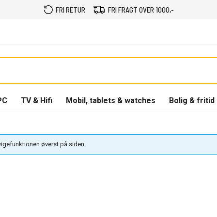
FRI RETUR
FRI FRAGT OVER 1000,-
PC
TV & Hifi
Mobil, tablets & watches
Bolig & fritid
søgefunktionen øverst på siden.