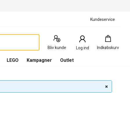
Kundeservice
Indkøbskurv
:
0
Produkter
Bliv kunde
Indkøbskurv
Log ind
(
Indkøbskurv
LEGO
Kampagner
Outlet