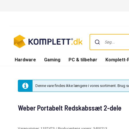
Hardware
Gaming
PC & tilbehør
Komplett-
Denne vare findes ikke længere i vores sortiment. Brug 
Weber Portabelt Redskabssæt 2-dele
Varenummer:
1337473
/ Producentens varenr:
3400213