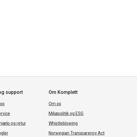
og support
Om Komplett
 os
Om os
rvice
Miljøpolitik og ESG
jælp og retur
Whistleblowing
ngler
Norwegian Transparency Act