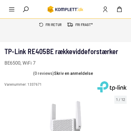
FRI RETUR
FRI FRAGT*
TP-Link RE405BE rækkeviddeforstærker
BE6500, WiFi 7
(0 reviews)
Skriv en anmeldelse
Varenummer:
1337671
1
/
12