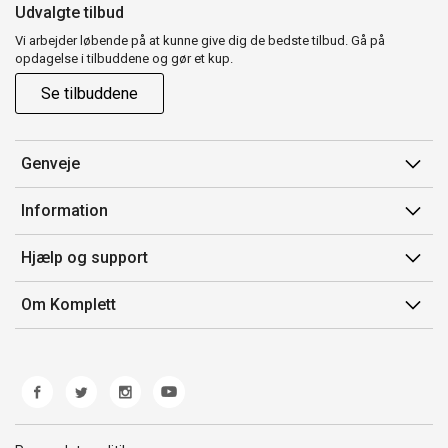
Udvalgte tilbud
Vi arbejder løbende på at kunne give dig de bedste tilbud. Gå på
opdagelse i tilbuddene og gør et kup.
Se tilbuddene
Genveje
Min side
Information
Ordrehistorik
Salgsbetingelser
Hjælp og support
Gavekort
Mærker/producent
Kontakt os
Om Komplett
Fortrydelsesret
Kundeservice
Om os
Produkthjælp og retur
Miljøpolitik og ESG
Fejl/Mangler
Whistleblowing
Fragt og levering
Norwegian Transparency Act