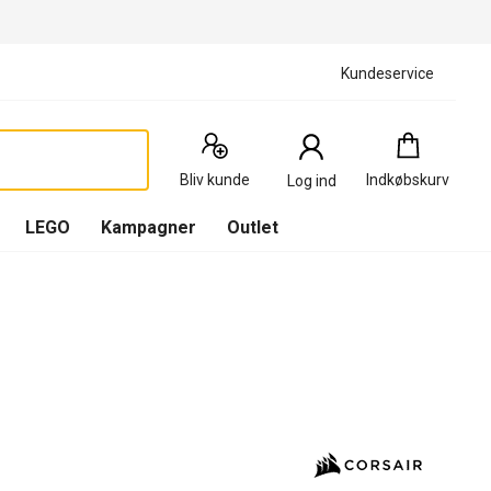
Kundeservice
Indkøbskurv
:
0
Produkter
Bliv kunde
Indkøbskurv
Log ind
(
Indkøbskurv
LEGO
Kampagner
Outlet