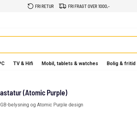
FRI RETUR
FRI FRAGT OVER 1000,-
PC
TV & Hifi
Mobil, tablets & watches
Bolig & fritid
tatur (Atomic Purple)
 RGB-belysning og Atomic Purple design