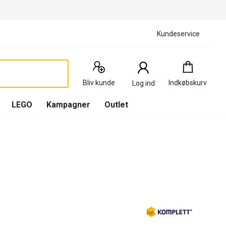
Kundeservice
Indkøbskurv
:
0
Produkter
Bliv kunde
Indkøbskurv
Log ind
(
Indkøbskurv
LEGO
Kampagner
Outlet