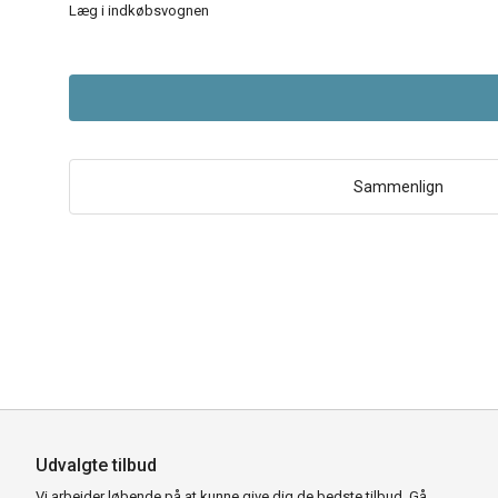
Læg i indkøbsvognen
Sammenlign
Udvalgte tilbud
Vi arbejder løbende på at kunne give dig de bedste tilbud. Gå