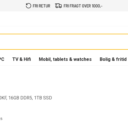
FRI RETUR
FRI FRAGT OVER 1000,-
PC
TV & Hifi
Mobil, tablets & watches
Bolig & fritid
50KF, 16GB DDR5, 1TB SSD
26