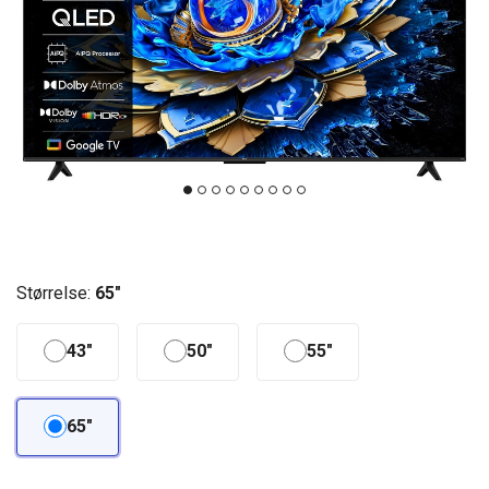
Størrelse:
65"
43"
50"
55"
65"