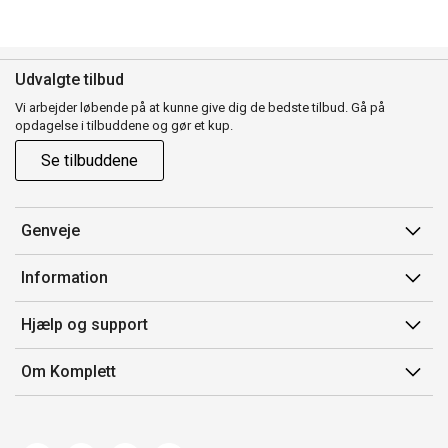
Udvalgte tilbud
Vi arbejder løbende på at kunne give dig de bedste tilbud. Gå på
opdagelse i tilbuddene og gør et kup.
Se tilbuddene
Genveje
Min side
Information
Ordrehistorik
Salgsbetingelser
Hjælp og support
Gavekort
Mærker/producent
Kontakt os
Om Komplett
Fortrydelsesret
Kundeservice
Om os
Produkthjælp og retur
Miljøpolitik og ESG