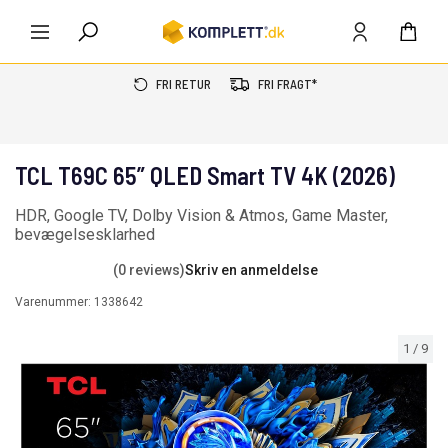
FRI RETUR
FRI FRAGT*
TCL T69C 65” QLED Smart TV 4K (2026)
HDR, Google TV, Dolby Vision & Atmos, Game Master,
bevægelsesklarhed
(0 reviews)
Skriv en anmeldelse
Varenummer:
1338642
1
/
9