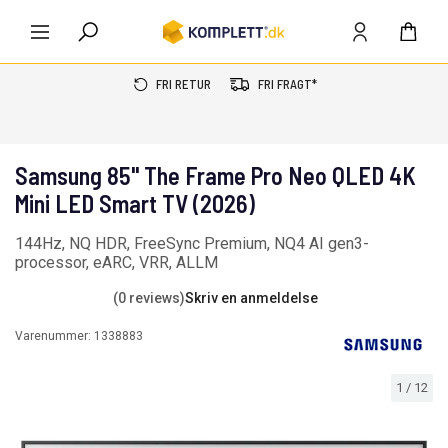
FRI RETUR
FRI FRAGT*
Samsung 85" The Frame Pro Neo QLED 4K
Mini LED Smart TV (2026)
144Hz, NQ HDR, FreeSync Premium, NQ4 AI gen3-
processor, eARC, VRR, ALLM
(0 reviews)
Skriv en anmeldelse
Varenummer:
1338883
1
/
12