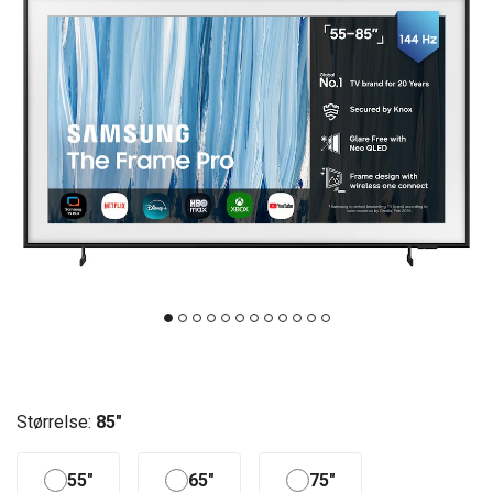
Størrelse:
85"
55"
65"
75"