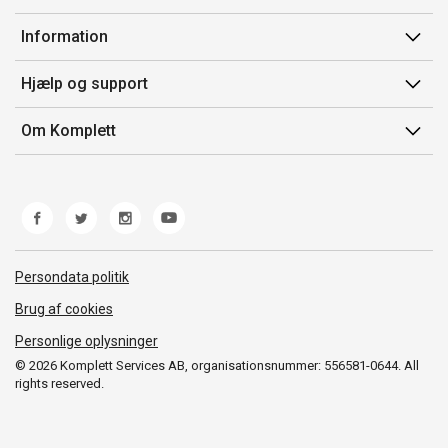
Min side
Information
Ordrehistorik
Salgsbetingelser
Hjælp og support
Gavekort
Mærker/producent
Kontakt os
Om Komplett
Fortrydelsesret
Kundeservice
Om os
Produkthjælp og retur
Miljøpolitik og ESG
Fejl/Mangler
Whistleblowing
Fragt og levering
Norwegian Transparency Act
Persondata politik
Brug af cookies
Personlige oplysninger
© 2026 Komplett Services AB, organisationsnummer: 556581-0644. All
rights reserved.