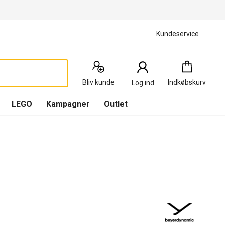
Kundeservice
Indkøbskurv
:
0
Produkter
Bliv kunde
Indkøbskurv
Log ind
(
Indkøbskurv
LEGO
Kampagner
Outlet