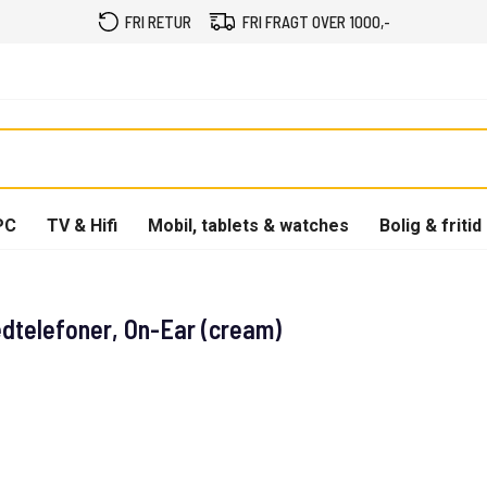
FRI RETUR
FRI FRAGT OVER 1000,-
PC
TV & Hifi
Mobil, tablets & watches
Bolig & fritid
dtelefoner, On-Ear (cream)