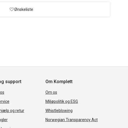
Ønskeliste
og support
Om Komplett
 os
Om os
rvice
Miljøpolitik og ESG
jælp og retur
Whistleblowing
ngler
Norwegian Transparency Act