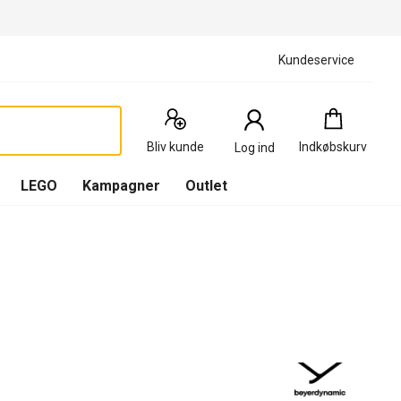
Kundeservice
Indkøbskurv
:
0
Produkter
Bliv kunde
Indkøbskurv
Log ind
(
Indkøbskurv
LEGO
Kampagner
Outlet