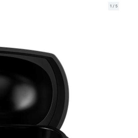
1
/
5