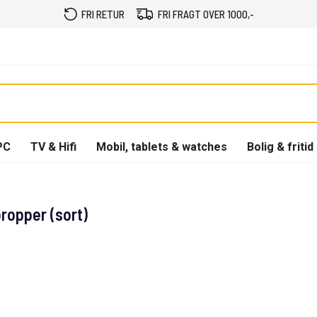
FRI RETUR
FRI FRAGT OVER 1000,-
PC
TV & Hifi
Mobil, tablets & watches
Bolig & fritid
ropper (sort)