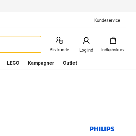
Kundeservice
Indkøbskurv
:
0
Produkter
Bliv kunde
Indkøbskurv
Log ind
(
Indkøbskurv
LEGO
Kampagner
Outlet