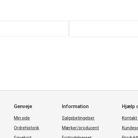
Genveje
Information
Hjælp 
Min side
Salgsbetingelser
Kontakt
Ordrehistorik
Mærker/producent
Kundese
Gavekort
Fortrydelsesret
Produkth