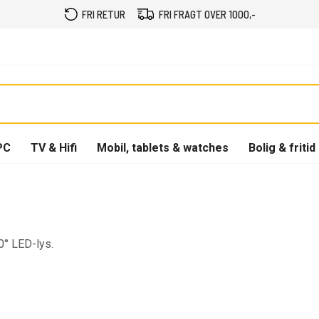
FRI RETUR
FRI FRAGT OVER 1000,-
PC
TV & Hifi
Mobil, tablets & watches
Bolig & fritid
0° LED-lys.