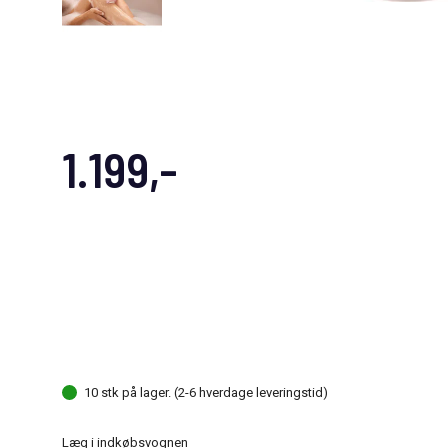
1.199,-
10 stk på lager. (2-6 hverdage leveringstid)
Læg i indkøbsvognen