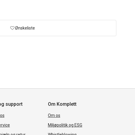
Ønskeliste
og support
Om Komplett
 os
Om os
rvice
Miljøpolitik og ESG
jælp og retur
Whistleblowing