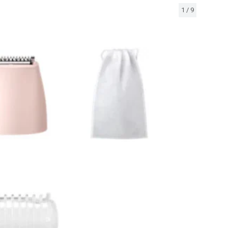
1
/
9