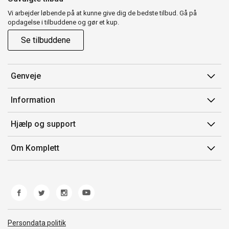
Vi arbejder løbende på at kunne give dig de bedste tilbud. Gå på
opdagelse i tilbuddene og gør et kup.
Se tilbuddene
Genveje
Min side
Information
Ordrehistorik
Salgsbetingelser
Hjælp og support
Gavekort
Mærker/producent
Kontakt os
Om Komplett
Fortrydelsesret
Kundeservice
Om os
Produkthjælp og retur
Miljøpolitik og ESG
Fejl/Mangler
Whistleblowing
Fragt og levering
Norwegian Transparency Act
Persondata politik