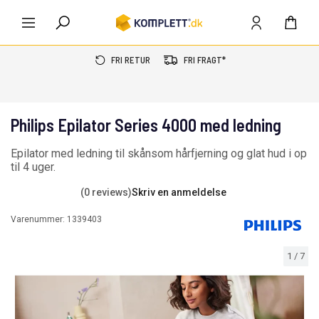
FRI RETUR
FRI FRAGT*
Philips Epilator Series 4000 med ledning
Epilator med ledning til skånsom hårfjerning og glat hud i op
til 4 uger.
(0 reviews)
Skriv en anmeldelse
Varenummer:
1339403
1
/
7